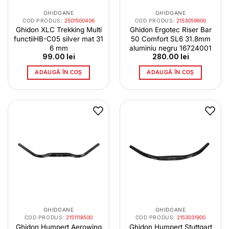
GHIDOANE
GHIDOANE
COD PRODUS:
2501500406
COD PRODUS:
2153059600
Ghidon XLC Trekking Multi
Ghidon Ergotec Riser Bar
functiiHB-C05 silver mat 31
50 Comfort SL6 31.8mm
6 mm
aluminiu negru 16724001
99.00
lei
280.00
lei
ADAUGĂ ÎN COȘ
ADAUGĂ ÎN COȘ
GHIDOANE
GHIDOANE
COD PRODUS:
2151118500
COD PRODUS:
2153031900
Ghidon Humpert Aerowing
Ghidon Humpert Stuttgart