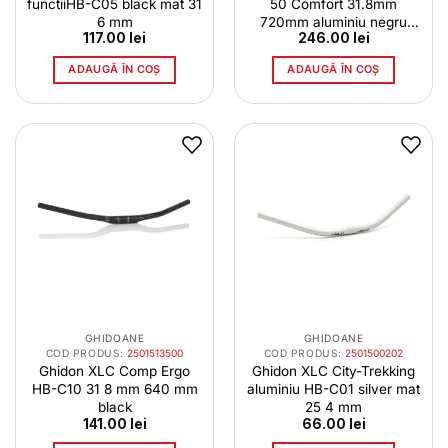
functiiHB-C05 black mat 31
50 Comfort 31.8mm
6 mm
720mm aluminiu negru
117.00
lei
246.00
lei
16724201
ADAUGĂ ÎN COȘ
ADAUGĂ ÎN COȘ
GHIDOANE
GHIDOANE
COD PRODUS:
2501513500
COD PRODUS:
2501500202
Ghidon XLC Comp Ergo
Ghidon XLC City-Trekking
HB-C10 31 8 mm 640 mm
aluminiu HB-C01 silver mat
black
25 4 mm
141.00
lei
66.00
lei