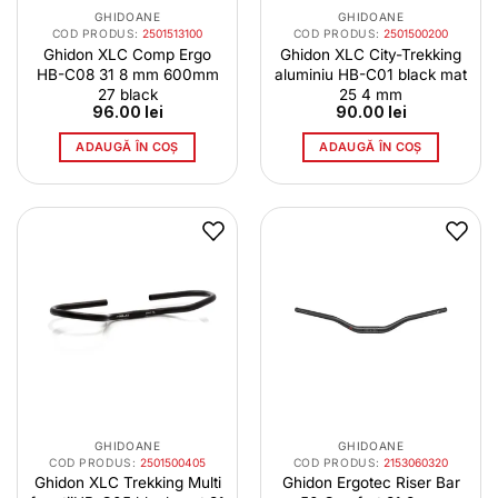
GHIDOANE
GHIDOANE
COD PRODUS:
2501513100
COD PRODUS:
2501500200
Ghidon XLC Comp Ergo
Ghidon XLC City-Trekking
HB-C08 31 8 mm 600mm
aluminiu HB-C01 black mat
27 black
25 4 mm
96.00
lei
90.00
lei
ADAUGĂ ÎN COȘ
ADAUGĂ ÎN COȘ
GHIDOANE
GHIDOANE
COD PRODUS:
2501500405
COD PRODUS:
2153060320
Ghidon XLC Trekking Multi
Ghidon Ergotec Riser Bar