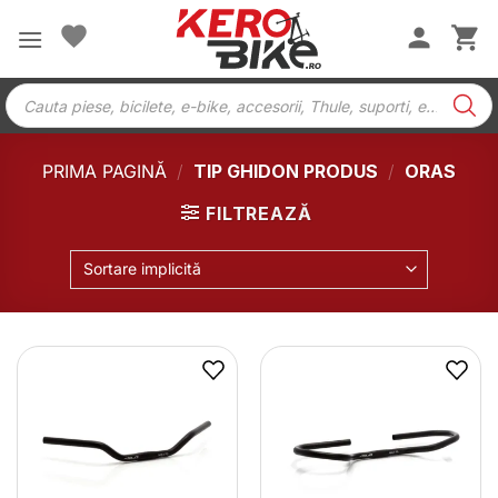
Skip
to
content
Products
search
PRIMA PAGINĂ
/
TIP GHIDON PRODUS
/
ORAS
FILTREAZĂ
Sortare implicită