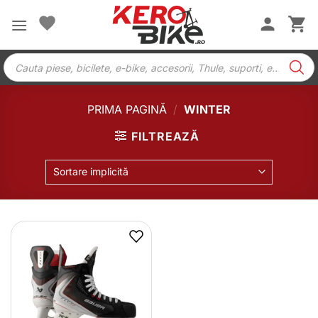
Skip
to
content
Products
search
PRIMA PAGINĂ
/
WINTER
FILTREAZĂ
Sortare implicită