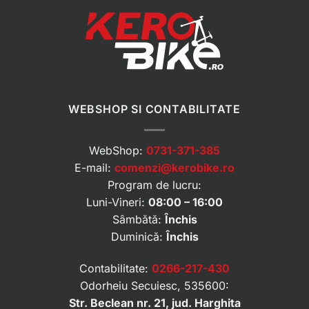
WEBSHOP SI CONTABILITATE
WebShop:
0731-371-385
E-mail:
comenzi@kerobike.ro
Program de lucru:
Luni-Vineri:
08:00 – 16:00
Sâmbătă:
Închis
Duminică:
Închis
Contabilitate:
0266-217-430
Odorheiu Secuiesc, 535600:
Str. Beclean nr. 21, jud. Harghita