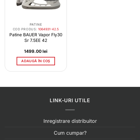
PATINE
COD PRODUS:
1064931-42.5
Patine BAUER Vapor Fly30
Sr 7.5EE 42
1499.00
lei
ADAUGĂ ÎN COȘ
LINK-URI UTILE
Inregistrare distribuitor
Cum cumpar?