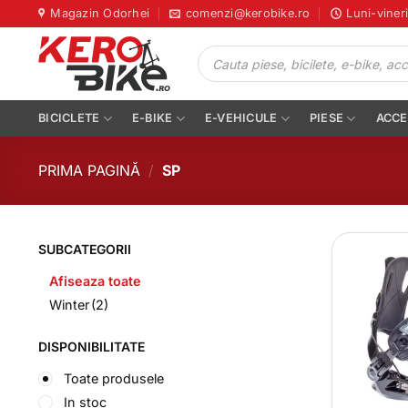
Skip
Magazin Odorhei
comenzi@kerobike.ro
Luni-viner
to
Products
content
search
BICICLETE
E-BIKE
E-VEHICULE
PIESE
ACCE
PRIMA PAGINĂ
/
SP
SUBCATEGORII
Afiseaza toate
Winter
(2)
DISPONIBILITATE
Toate produsele
In stoc