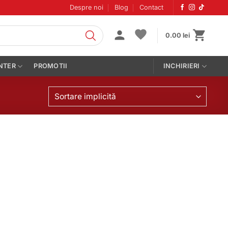
Despre noi
Blog
Contact
0.00
lei
NTER
PROMOTII
INCHIRIERI
Sortare implicită