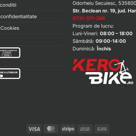
Odorheiu Secuiesc, 535600
conditii
Str. Beclean nr. 19, jud. Ha
 confidentialitate
0731-371-386
Program de lucru:
e Cookies
Luni-Vineri:
08:00 – 18:00
Sâmbătă:
09:00-14:00
Duminică:
Închis
Visa
MasterCard
Stripe
Cash
Bank
On
Transfer