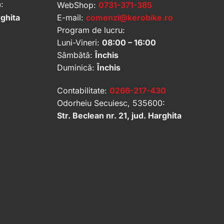
:
WebShop:
0731-371-385
rghita
E-mail:
comenzi@kerobike.ro
Program de lucru:
Luni-Vineri:
08:00 – 16:00
Sâmbătă:
Închis
Duminică:
Închis
Contabilitate:
0266-217-430
Odorheiu Secuiesc, 535600:
Str. Beclean nr. 21, jud. Harghita