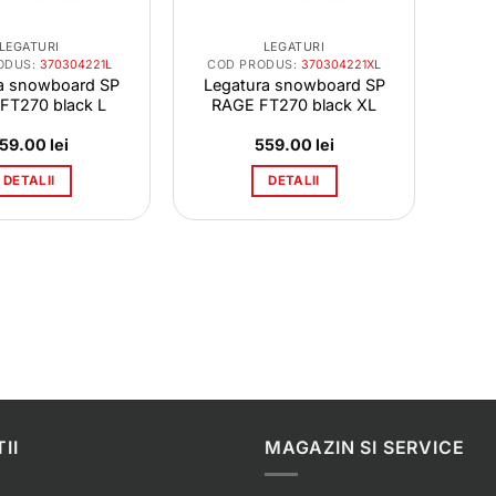
LEGATURI
LEGATURI
ODUS:
370304221L
COD PRODUS:
370304221XL
a snowboard SP
Legatura snowboard SP
FT270 black L
RAGE FT270 black XL
59.00
lei
559.00
lei
DETALII
DETALII
II
MAGAZIN SI SERVICE