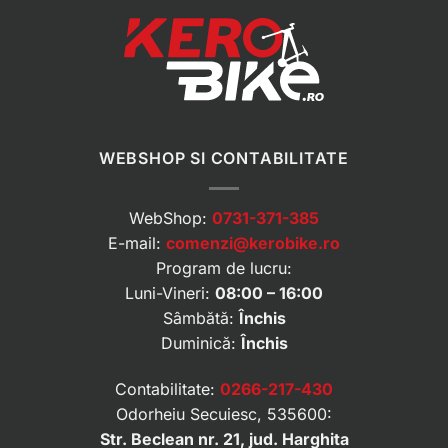
WEBSHOP SI CONTABILITATE
WebShop:
0731-371-385
E-mail:
comenzi@kerobike.ro
Program de lucru:
Luni-Vineri:
08:00 – 16:00
Sâmbătă:
Închis
Duminică:
Închis
Contabilitate:
0266-217-430
Odorheiu Secuiesc, 535600:
Str. Beclean nr. 21, jud. Harghita