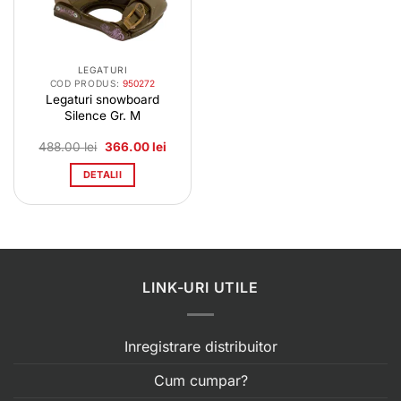
LEGATURI
COD PRODUS:
950272
Legaturi snowboard
Silence Gr. M
Prețul
Prețul
488.00
lei
366.00
lei
inițial
curent
a
este:
DETALII
fost:
366.00 lei.
488.00 lei.
LINK-URI UTILE
Inregistrare distribuitor
Cum cumpar?