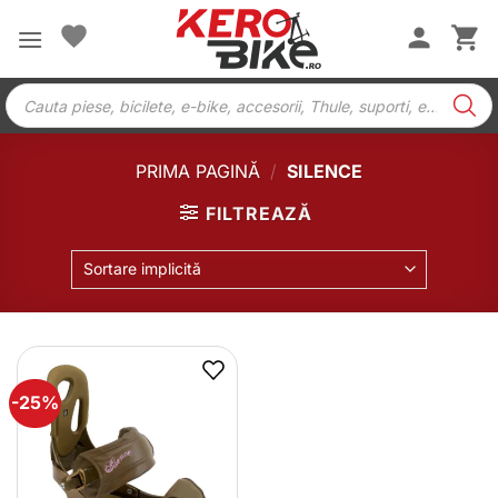
Skip
to
content
Products
search
PRIMA PAGINĂ
/
SILENCE
FILTREAZĂ
Sortare implicită
-25%