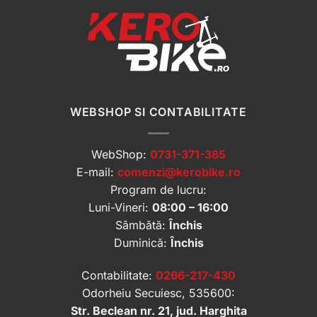
WEBSHOP SI CONTABILITATE
WebShop:
0731-371-385
E-mail:
comenzi@kerobike.ro
Program de lucru:
Luni-Vineri:
08:00 – 16:00
Sâmbătă:
Închis
Duminică:
Închis
Contabilitate:
0266-217-430
Odorheiu Secuiesc, 535600:
Str. Beclean nr. 21, jud. Harghita