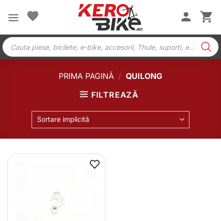
Skip
to
content
Products
search
PRIMA PAGINĂ
/
QUILONG
FILTREAZĂ
Sortare implicită