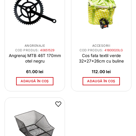
ANGRENAJE
ACCESORII
COD PRODUS:
40651529
COD PRODUS:
41800020LG
Angrenaj MTB 46T 170mm
Cos fata textil verde
otel negru
32x27x26cm cu buline
61.00
lei
112.00
lei
ADAUGĂ ÎN COȘ
ADAUGĂ ÎN COȘ