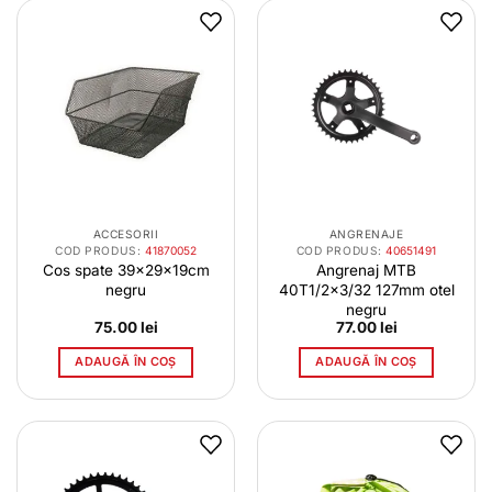
ACCESORII
ANGRENAJE
COD PRODUS:
41870052
COD PRODUS:
40651491
Cos spate 39x29x19cm
Angrenaj MTB
negru
40T1/2×3/32 127mm otel
negru
75.00
lei
77.00
lei
ADAUGĂ ÎN COȘ
ADAUGĂ ÎN COȘ