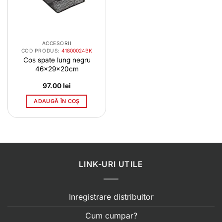
ACCESORII
COD PRODUS:
41800024BK
Cos spate lung negru
46x29x20cm
97.00
lei
ADAUGĂ ÎN COȘ
LINK-URI UTILE
Inregistrare distribuitor
Cum cumpar?