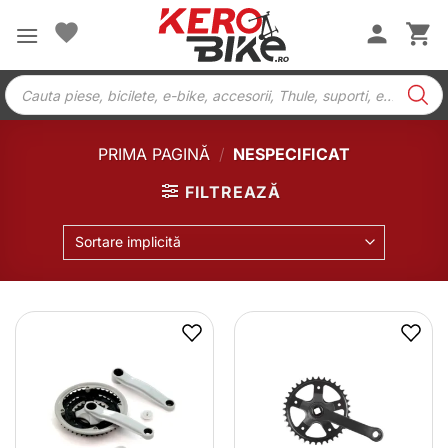
Skip
to
content
Products
search
PRIMA PAGINĂ
/
NESPECIFICAT
FILTREAZĂ
Sortare implicită