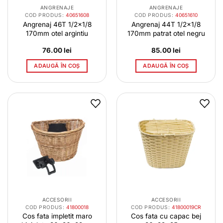
ANGRENAJE
ANGRENAJE
COD PRODUS:
40651608
COD PRODUS:
40651610
Angrenaj 46T 1/2×1/8
Angrenaj 44T 1/2×1/8
170mm otel argintiu
170mm patrat otel negru
76.00
lei
85.00
lei
ADAUGĂ ÎN COȘ
ADAUGĂ ÎN COȘ
ACCESORII
ACCESORII
COD PRODUS:
41800018
COD PRODUS:
41800019CR
Cos fata impletit maro
Cos fata cu capac bej