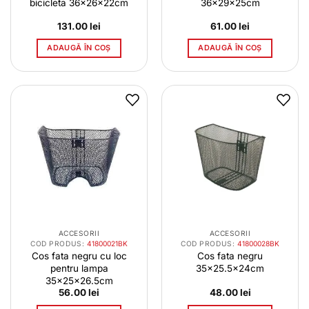
bicicleta 36x26x22cm
36x29x25cm
131.00
lei
61.00
lei
ADAUGĂ ÎN COȘ
ADAUGĂ ÎN COȘ
ACCESORII
ACCESORII
COD PRODUS:
41800021BK
COD PRODUS:
41800028BK
Cos fata negru cu loc
Cos fata negru
pentru lampa
35×25.5x24cm
35x25x26.5cm
56.00
lei
48.00
lei