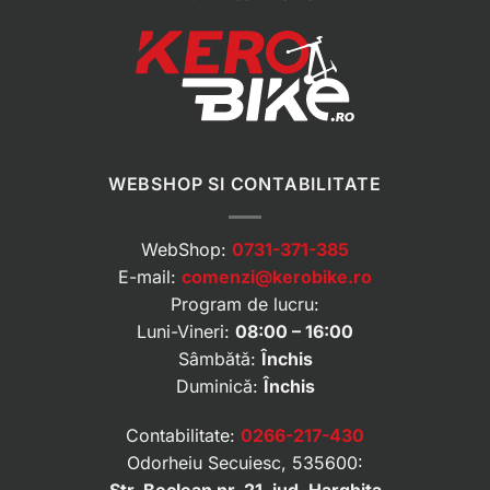
WEBSHOP SI CONTABILITATE
WebShop:
0731-371-385
E-mail:
comenzi@kerobike.ro
Program de lucru:
Luni-Vineri:
08:00 – 16:00
Sâmbătă:
Închis
Duminică:
Închis
Contabilitate:
0266-217-430
Odorheiu Secuiesc, 535600: