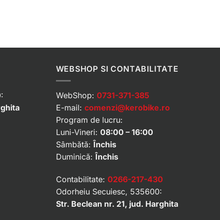
WEBSHOP SI CONTABILITATE
:
WebShop:
0731-371-385
rghita
E-mail:
comenzi@kerobike.ro
Program de lucru:
Luni-Vineri:
08:00 – 16:00
Sâmbătă:
Închis
Duminică:
Închis
Contabilitate:
0266-217-430
Odorheiu Secuiesc, 535600:
Str. Beclean nr. 21, jud. Harghita