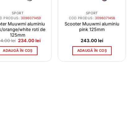
SPORT
SPORT
D PRODUS:
3096071459
COD PRODUS:
3096071458
ter Muuwmi aluminiu
Scooter Muuwmi aluminiu
k/orange/white roti de
pink 125mm
125mm
Prețul
Prețul
54.00
lei
234.00
lei
243.00
lei
inițial
curent
a
este:
ADAUGĂ ÎN COȘ
ADAUGĂ ÎN COȘ
fost:
234.00 lei.
254.00 lei.