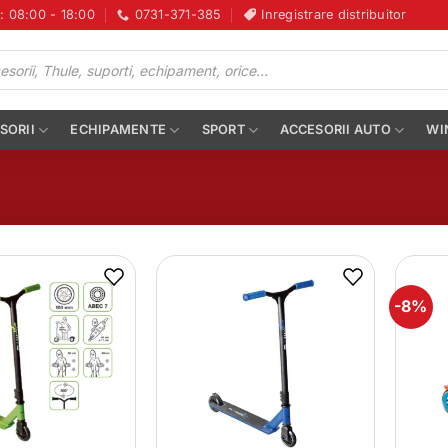
i: 08:00 - 18:00
0731-371-385
Inregistrare distribuitor
SORII
ECHIPAMENTE
SPORT
ACCESORII AUTO
WI
-8%