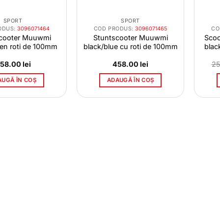
SPORT
SPORT
ODUS:
3096071464
COD PRODUS:
3096071465
CO
scooter Muuwmi
Stuntscooter Muuwmi
Scoo
een roti de 100mm
black/blue cu roti de 100mm
blac
58.00
lei
458.00
lei
2
AUGĂ ÎN COȘ
ADAUGĂ ÎN COȘ