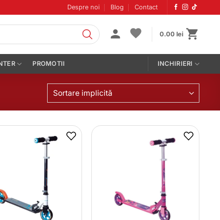
Despre noi
Blog
Contact
0.00
lei
NTER
PROMOTII
INCHIRIERI
Sortare implicită