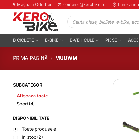
Skip
Magazin Odorhei
comenzi@kerobike.ro
Luni-viner
to
Products
content
search
BICICLETE
E-BIKE
E-VEHICULE
PIESE
ACCE
PRIMA PAGINĂ
/
MUUWMI
SUBCATEGORII
Afiseaza toate
Sport
(4)
DISPONIBILITATE
Toate produsele
In stoc
(2)