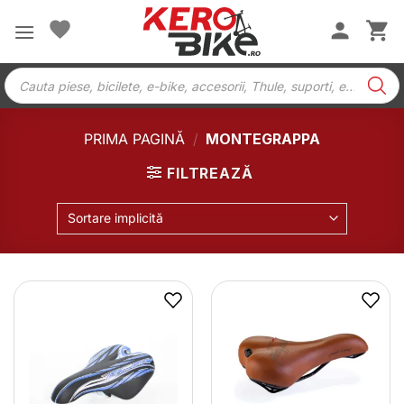
Skip
to
content
Products
search
PRIMA PAGINĂ
/
MONTEGRAPPA
FILTREAZĂ
Sortare implicită