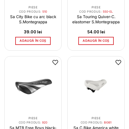
PIESE
PIESE
COD PRODUS:
510
COD PRODUS:
550-EL
Sa City Bike cu arc black
Sa Touring Quiver-C.
S.Montegrappa
elastomer S.Montegrappa
39.00
lei
54.00
lei
ADAUGĂ ÎN COȘ
ADAUGĂ ÎN COȘ
PIESE
PIESE
COD PRODUS:
920
COD PRODUS:
BI061
Sa MTB Free Boys black-
Sa C.Bike America white