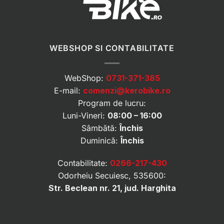
WEBSHOP SI CONTABILITATE
WebShop:
0731-371-385
E-mail:
comenzi@kerobike.ro
Program de lucru:
Luni-Vineri:
08:00 – 16:00
Sâmbătă:
Închis
Duminică:
Închis
Contabilitate:
0266-217-430
Odorheiu Secuiesc, 535600:
Str. Beclean nr. 21, jud. Harghita