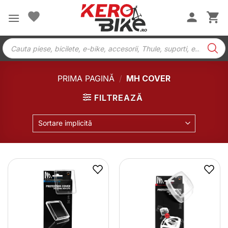
Skip
to
content
Products
search
PRIMA PAGINĂ
/
MH COVER
FILTREAZĂ
Sortare implicită