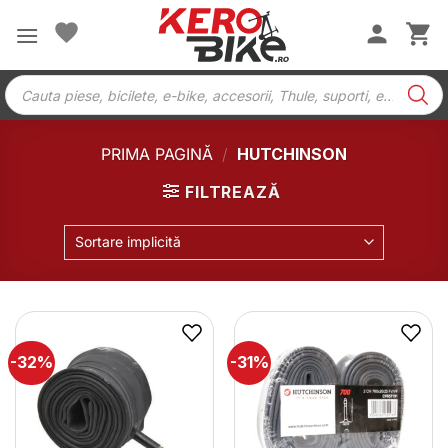
Skip
to
content
Products
search
PRIMA PAGINĂ
/
HUTCHINSON
FILTREAZĂ
Sortare implicită
-32%
-31%