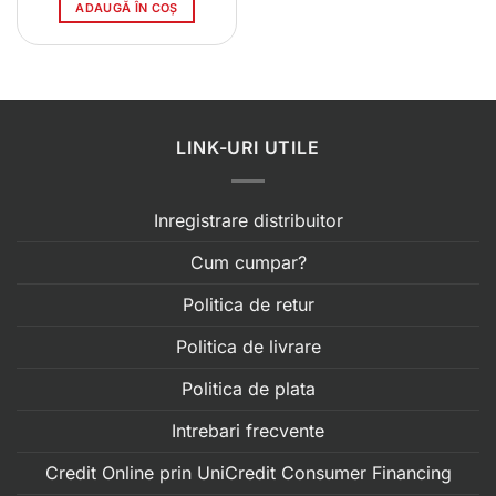
a
este:
ADAUGĂ ÎN COȘ
fost:
15.00 lei.
22.00 lei.
LINK-URI UTILE
Inregistrare distribuitor
Cum cumpar?
Politica de retur
Politica de livrare
Politica de plata
Intrebari frecvente
Credit Online prin UniCredit Consumer Financing