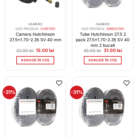
CAMERE
CAMERE
COD PRODUS:
CV657601
COD PRODUS:
2988327601
Camera Hutchinson
Tube Hutchinson 27.5 2
27.5×1.70-2.35 SV 40 mm
pack 27.5×1.70-2.35 SV 40
mm 2 bucati
Prețul
Prețul
Prețul
Prețul
22.00
lei
15.00
lei
45.00
lei
31.00
lei
inițial
curent
inițial
curent
a
este:
a
este:
ADAUGĂ ÎN COȘ
ADAUGĂ ÎN COȘ
fost:
15.00 lei.
fost:
31.00 lei
22.00 lei.
45.00 lei.
-31%
-31%