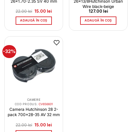
26×1.70-2.35 SV 40 mm
26×13/8Hutchinson Urban
Wire black-beige
Prețul
Prețul
22.00
lei
15.00
lei
127.00
lei
inițial
curent
a
este:
ADAUGĂ ÎN COȘ
ADAUGĂ ÎN COȘ
fost:
15.00 lei.
22.00 lei.
-32%
CAMERE
COD PRODUS:
CV656601
Camera Hutchinson 28 2-
pack 700×28-35 AV 32 mm
Prețul
Prețul
22.00
lei
15.00
lei
inițial
curent