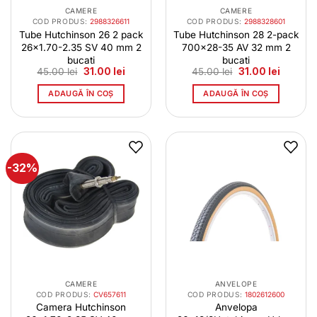
CAMERE
CAMERE
COD PRODUS:
2988326611
COD PRODUS:
2988328601
Tube Hutchinson 26 2 pack
Tube Hutchinson 28 2-pack
26×1.70-2.35 SV 40 mm 2
700×28-35 AV 32 mm 2
bucati
bucati
Prețul
Prețul
Prețul
Prețul
45.00
lei
31.00
lei
45.00
lei
31.00
lei
inițial
curent
inițial
curent
a
este:
a
este:
ADAUGĂ ÎN COȘ
ADAUGĂ ÎN COȘ
fost:
31.00 lei.
fost:
31.00 lei
45.00 lei.
45.00 lei.
-32%
CAMERE
ANVELOPE
COD PRODUS:
CV657611
COD PRODUS:
1802612600
Camera Hutchinson
Anvelopa