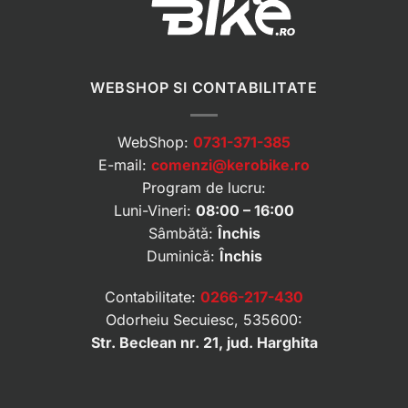
WEBSHOP SI CONTABILITATE
WebShop:
0731-371-385
E-mail:
comenzi@kerobike.ro
Program de lucru:
Luni-Vineri:
08:00 – 16:00
Sâmbătă:
Închis
Duminică:
Închis
Contabilitate:
0266-217-430
Odorheiu Secuiesc, 535600:
Str. Beclean nr. 21, jud. Harghita