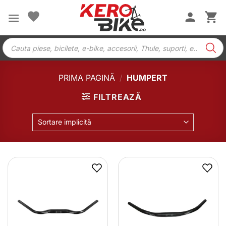
Skip
to
content
Products
search
PRIMA PAGINĂ
/
HUMPERT
FILTREAZĂ
Sortare implicită