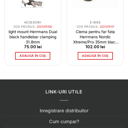
ACCESORII
E-BIKE
COD PRODUS:
2021315100
COD PRODUS:
2021315111
light mount Herrmans Dual
Clema pentru far fata
black handlebar clamping
Herrmans Nordic
31.8mm
Xtreme/Pro 35mm black
75.00
lei
102.00
lei
5099-0053
ADAUGĂ ÎN COȘ
ADAUGĂ ÎN COȘ
LINK-URI UTILE
Inregistrare distribuitor
Cum cumpar?