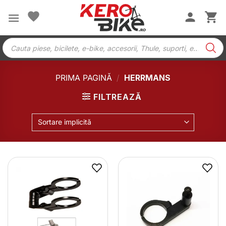
Skip
to
content
Products
search
PRIMA PAGINĂ
/
HERRMANS
FILTREAZĂ
Sortare implicită