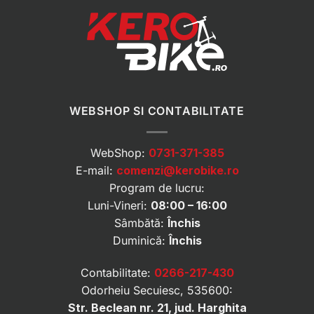
WEBSHOP SI CONTABILITATE
WebShop:
0731-371-385
E-mail:
comenzi@kerobike.ro
Program de lucru:
Luni-Vineri:
08:00 – 16:00
Sâmbătă:
Închis
Duminică:
Închis
Contabilitate:
0266-217-430
Odorheiu Secuiesc, 535600:
Str. Beclean nr. 21, jud. Harghita