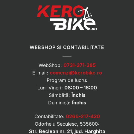
WEBSHOP SI CONTABILITATE
WebShop:
0731-371-385
E-mail:
comenzi@kerobike.ro
Program de lucru:
Luni-Vineri:
08:00 – 16:00
Sâmbătă:
Închis
Duminică:
Închis
Contabilitate:
0266-217-430
Odorheiu Secuiesc, 535600:
Str. Beclean nr. 21, jud. Harghita