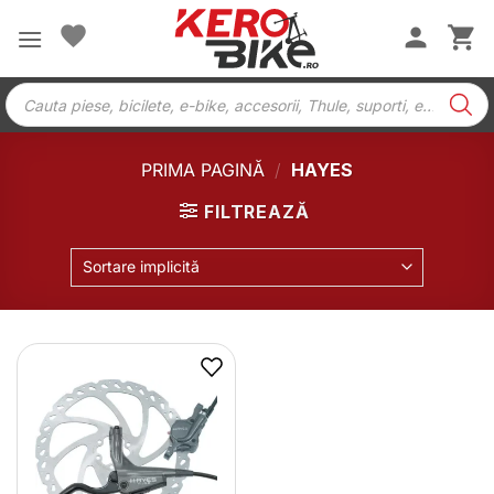
Skip
to
content
Products
search
PRIMA PAGINĂ
/
HAYES
FILTREAZĂ
Sortare implicită