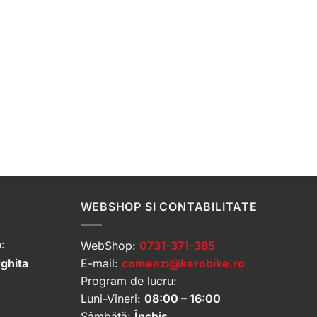
WEBSHOP SI CONTABILITATE
:
WebShop:
0731-371-385
rghita
E-mail:
comenzi@kerobike.ro
Program de lucru:
Luni-Vineri:
08:00 – 16:00
Sâmbătă:
Închis