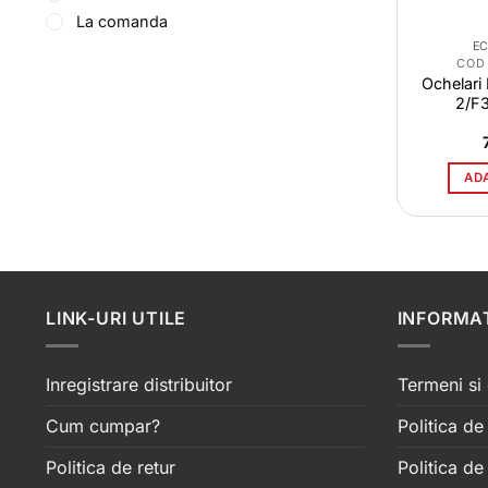
La comanda
E
COD
Ochelari
2/F3
AD
LINK-URI UTILE
INFORMAT
Inregistrare distribuitor
Termeni si 
Cum cumpar?
Politica de
Politica de retur
Politica d