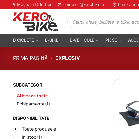
Skip
Magazin Odorhei
comenzi@kerobike.ro
Luni-viner
to
Products
content
search
BICICLETE
E-BIKE
E-VEHICULE
PIESE
ACCE
PRIMA PAGINĂ
/
EXPLOSIV
SUBCATEGORII
Afiseaza toate
Echipamente
(1)
DISPONIBILITATE
Toate produsele
In stoc
(1)