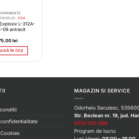
CHIPAMENTE
 PRODUS:
312A
 Explosiv L-312A-
-09 antracit
75.00
lei
AUGĂ ÎN COȘ
II
MAGAZIN SI SERVICE
Odorheiu Secuiesc, 535600
conditii
Str. Beclean nr. 19, jud. Ha
 confidentialitate
0731-371-386
Program de lucru:
e Cookies
Luni-Vineri:
08:00 – 18:00