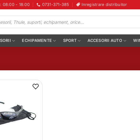
i: 08:00 - 18:00
0731-371-385
Inregistrare distribuitor
SORII
ECHIPAMENTE
SPORT
ACCESORII AUTO
WI