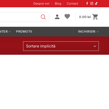
Despre noi
Blog
Contact
0.00
lei
NTER
PROMOTII
INCHIRIERI
Sortare implicită