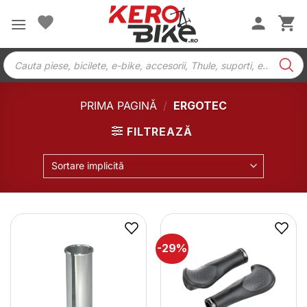
Skip
to
content
Products
search
PRIMA PAGINĂ
/
ERGOTEC
FILTREAZĂ
Sortare implicită
-29%