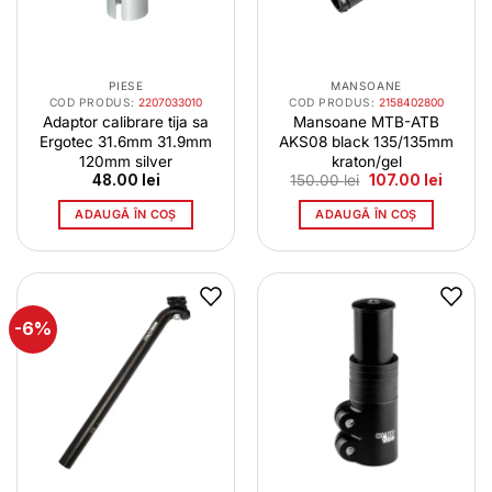
PIESE
MANSOANE
COD PRODUS:
2207033010
COD PRODUS:
2158402800
Adaptor calibrare tija sa
Mansoane MTB-ATB
Ergotec 31.6mm 31.9mm
AKS08 black 135/135mm
120mm silver
kraton/gel
Prețul
Prețul
48.00
lei
150.00
lei
107.00
lei
inițial
curent
a
este:
ADAUGĂ ÎN COȘ
ADAUGĂ ÎN COȘ
fost:
107.00 
150.00 lei.
-6%