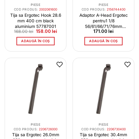
PIESE
PIESE
COD PRODUS:
2002061600
COD PRODUS:
2156744400
Tija sa Ergotec Hook 28.6
Adaptor A-Head Ergotec
mm 400 cm black
pentru1 1/8
aluminium 57787001
56/61/66/71/76mm
Prețul
Prețul
168.00
lei
158.00
lei
171.00
lei
alum.black 40106001
inițial
curent
a
este:
ADAUGĂ ÎN COȘ
ADAUGĂ ÎN COȘ
fost:
158.00 lei.
168.00 lei.
PIESE
PIESE
COD PRODUS:
2206726000
COD PRODUS:
2206730400
Tija sa Ergotec 26.0mm
Tija sa Ergotec 30.4mm