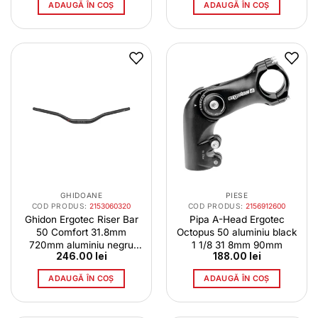
a
este:
ADAUGĂ ÎN COȘ
ADAUGĂ ÎN COȘ
fost:
119.00 lei.
150.00 lei.
GHIDOANE
PIESE
COD PRODUS:
2153060320
COD PRODUS:
2156912600
Ghidon Ergotec Riser Bar
Pipa A-Head Ergotec
50 Comfort 31.8mm
Octopus 50 aluminiu black
720mm aluminiu negru
1 1/8 31 8mm 90mm
246.00
lei
188.00
lei
16724201
ADAUGĂ ÎN COȘ
ADAUGĂ ÎN COȘ