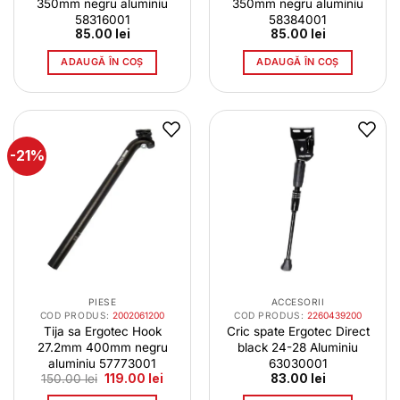
350mm negru aluminiu
350mm negru aluminiu
58316001
58384001
85.00
lei
85.00
lei
ADAUGĂ ÎN COȘ
ADAUGĂ ÎN COȘ
-21%
PIESE
ACCESORII
COD PRODUS:
2002061200
COD PRODUS:
2260439200
Tija sa Ergotec Hook
Cric spate Ergotec Direct
27.2mm 400mm negru
black 24-28 Aluminiu
aluminiu 57773001
63030001
Prețul
Prețul
150.00
lei
119.00
lei
83.00
lei
inițial
curent