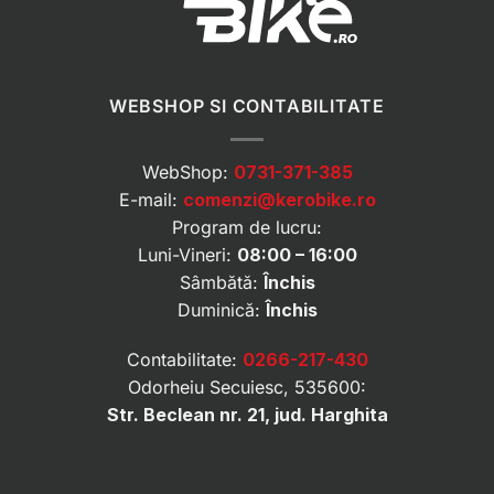
WEBSHOP SI CONTABILITATE
WebShop:
0731-371-385
E-mail:
comenzi@kerobike.ro
Program de lucru:
Luni-Vineri:
08:00 – 16:00
Sâmbătă:
Închis
Duminică:
Închis
Contabilitate:
0266-217-430
Odorheiu Secuiesc, 535600:
Str. Beclean nr. 21, jud. Harghita