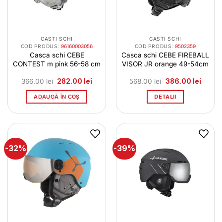
CASTI SCHI
CASTI SCHI
COD PRODUS:
96160003056
COD PRODUS:
9502359
Casca schi CEBE
Casca schi CEBE FIREBALL
CONTEST m pink 56-58 cm
VISOR JR orange 49-54cm
Prețul
Prețul
Prețul
Prețul
366.00
lei
282.00
lei
568.00
lei
386.00
lei
inițial
curent
inițial
curent
a
este:
a
este:
ADAUGĂ ÎN COȘ
DETALII
fost:
282.00 lei.
fost:
386.00 
366.00 lei.
568.00 lei.
-32%
-39%