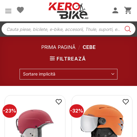
Skip
to
content
Products
search
PRIMA PAGINĂ
/
CEBE
FILTREAZĂ
Sortare implicită
-23%
-32%