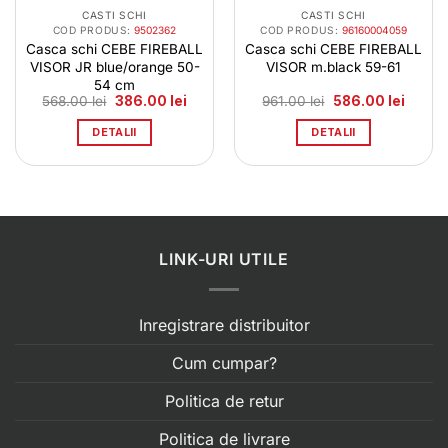
CASTI SCHI
CASTI SCHI
COD PRODUS:
9502362
COD PRODUS:
96160004059
Casca schi CEBE FIREBALL
Casca schi CEBE FIREBALL
VISOR JR blue/orange 50-
VISOR m.black 59-61
54 cm
Prețul
Prețul
Prețul
Prețul
568.00
lei
386.00
lei
961.00
lei
586.00
lei
inițial
curent
inițial
curent
a
este:
a
este:
DETALII
DETALII
fost:
386.00 lei.
fost:
586.00 
568.00 lei.
961.00 lei.
LINK-URI UTILE
Inregistrare distribuitor
Cum cumpar?
Politica de retur
Politica de livrare