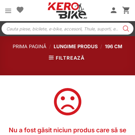
Skip
to
content
Products
search
PRIMA PAGINĂ
/
LUNGIME PRODUS
/
196 CM
FILTREAZĂ
Nu a fost găsit niciun produs care să se