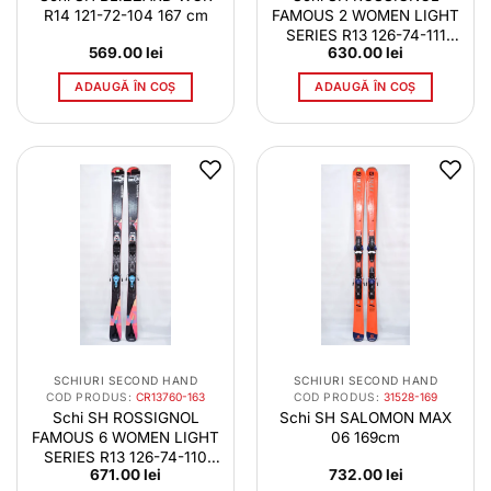
R14 121-72-104 167 cm
FAMOUS 2 WOMEN LIGHT
SERIES R13 126-74-111
569.00
lei
630.00
lei
163cm
ADAUGĂ ÎN COȘ
ADAUGĂ ÎN COȘ
SCHIURI SECOND HAND
SCHIURI SECOND HAND
COD PRODUS:
CR13760-163
COD PRODUS:
31528-169
Schi SH ROSSIGNOL
Schi SH SALOMON MAX
FAMOUS 6 WOMEN LIGHT
06 169cm
SERIES R13 126-74-110
671.00
lei
732.00
lei
163cm