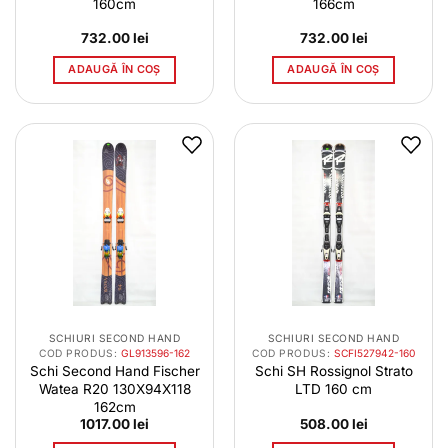
160cm
166cm
732.00
lei
732.00
lei
ADAUGĂ ÎN COȘ
ADAUGĂ ÎN COȘ
SCHIURI SECOND HAND
SCHIURI SECOND HAND
COD PRODUS:
GL913596-162
COD PRODUS:
SCFI527942-160
Schi Second Hand Fischer
Schi SH Rossignol Strato
Watea R20 130X94X118
LTD 160 cm
162cm
1017.00
lei
508.00
lei