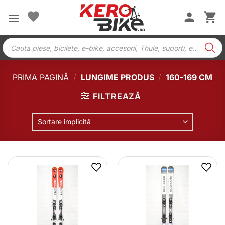
Skip
to
content
Products
search
PRIMA PAGINĂ
/
LUNGIME PRODUS
/
160-169 CM
FILTREAZĂ
Sortare implicită