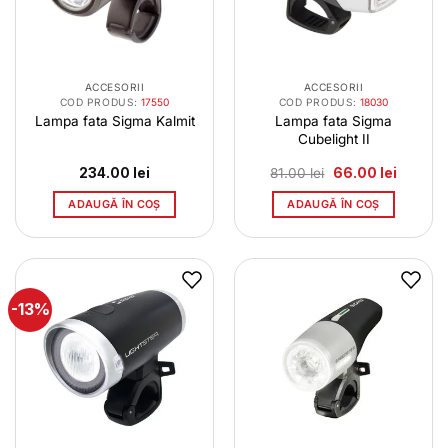
ACCESORII
ACCESORII
COD PRODUS:
17550
COD PRODUS:
18030
Lampa fata Sigma Kalmit
Lampa fata Sigma
Cubelight II
Prețul
Prețul
234.00
lei
81.00
lei
66.00
lei
inițial
curent
a
este:
ADAUGĂ ÎN COȘ
ADAUGĂ ÎN COȘ
fost:
66.00 le
81.00 lei.
-13%