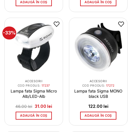
ADAUGĂ ÎN COȘ
ADAUGĂ ÎN COȘ
-33%
ACCESORII
ACCESORII
COD PRODUS:
17237
COD PRODUS:
17272
Lampa fata Sigma Micro
Lampa fata Sigma MONO
Alb/LED-Alb
black USB
Prețul
Prețul
46.00
lei
31.00
lei
122.00
lei
inițial
curent
a
este:
ADAUGĂ ÎN COȘ
ADAUGĂ ÎN COȘ
fost:
31.00 lei.
46.00 lei.