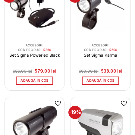
ACCESORII
ACCESORII
COD PRODUS:
17360
COD PRODUS:
17500
Set Sigma Powerled Black
Set Sigma Karma
Prețul
Prețul
Prețul
Prețul
686.00
lei
579.00
lei
660.00
lei
538.00
lei
inițial
curent
inițial
curent
a
este:
a
este:
ADAUGĂ ÎN COȘ
ADAUGĂ ÎN COȘ
fost:
579.00 lei.
fost:
538.00 
686.00 lei.
660.00 lei.
-19%