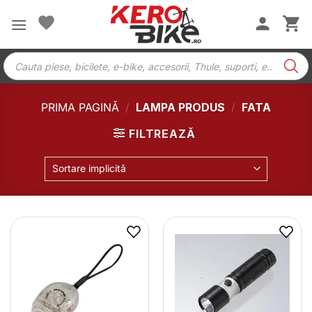
Skip
to
content
Products
search
PRIMA PAGINĂ
/
LAMPA PRODUS
/
FATA
FILTREAZĂ
Sortare implicită