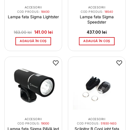
ACCESORII
ACCESORII
COD PRODUS:
18400
COD PRODUS:
18540
Lampa fata Sigma Lightster
Lampa fata Sigma
Speedster
Prețul
Prețul
163.00
lei
141.00
lei
437.00
lei
inițial
curent
a
este:
ADAUGĂ ÎN COȘ
ADAUGĂ ÎN COȘ
fost:
141.00 lei.
163.00 lei.
ACCESORII
ACCESORII
COD PRODUS:
19000
COD PRODUS:
51930-NEG
Lampa fata Sigma PAVA led
Sclipitor B CooLight fata