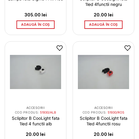
1led 4functii negru
305.00
lei
20.00
lei
ADAUGĂ ÎN COȘ
ADAUGĂ ÎN COȘ
ACCESORII
ACCESORII
COD PRODUS:
51930/ALB
COD PRODUS:
51930/ROS
Sclipitor B CooLight fata
Sclipitor B CooLight fata
1led 4 functii alb
1led 4functii rosu
20.00
lei
20.00
lei