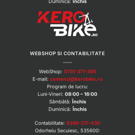
Duminică:
Închis
WEBSHOP SI CONTABILITATE
WebShop:
0731-371-385
E-mail:
comenzi@kerobike.ro
Program de lucru:
Luni-Vineri:
08:00 – 16:00
Sâmbătă:
Închis
Duminică:
Închis
Contabilitate:
0266-217-430
Odorheiu Secuiesc, 535600: