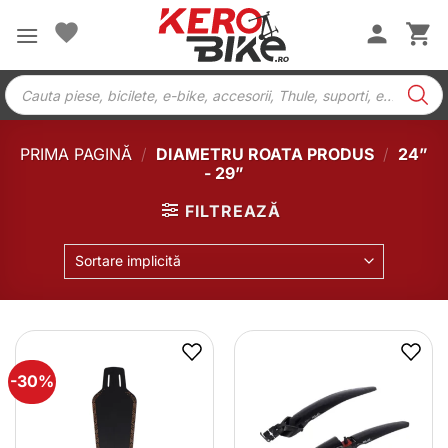
Skip
to
content
Products
search
PRIMA PAGINĂ
/
DIAMETRU ROATA PRODUS
/
24”
- 29”
FILTREAZĂ
Sortare implicită
-30%