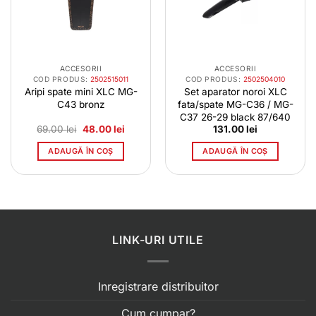
ACCESORII
ACCESORII
COD PRODUS:
2502515011
COD PRODUS:
2502504010
Aripi spate mini XLC MG-
Set aparator noroi XLC
C43 bronz
fata/spate MG-C36 / MG-
C37 26-29 black 87/640
Prețul
Prețul
69.00
lei
48.00
lei
131.00
lei
inițial
curent
a
este:
ADAUGĂ ÎN COȘ
ADAUGĂ ÎN COȘ
fost:
48.00 lei.
69.00 lei.
LINK-URI UTILE
Inregistrare distribuitor
Cum cumpar?