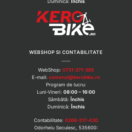
Duminică:
Închis
WEBSHOP SI CONTABILITATE
WebShop:
0731-371-385
E-mail:
comenzi@kerobike.ro
Program de lucru:
Luni-Vineri:
08:00 – 16:00
Sâmbătă:
Închis
Duminică:
Închis
Contabilitate:
0266-217-430
Odorheiu Secuiesc, 535600: