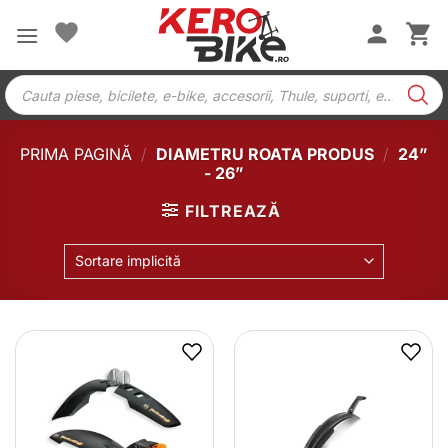
Skip
to
content
Products
search
PRIMA PAGINĂ
/
DIAMETRU ROATA PRODUS
/
24”
- 26”
FILTREAZĂ
Sortare implicită