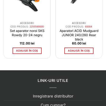
ACCESORII
ACCESORII
COD PRODUS:
2255590000
COD PRODUS:
93004
Set aparator noroi SKS
Aparatori ACID Mudguard
Rowdy 20-24 negru
JUNIOR 240/260 Rear
black
112.00
lei
60.00
lei
ADAUGĂ ÎN COȘ
ADAUGĂ ÎN COȘ
LINK-URI UTILE
Inregistrare distribuitor
Cum cumpar?