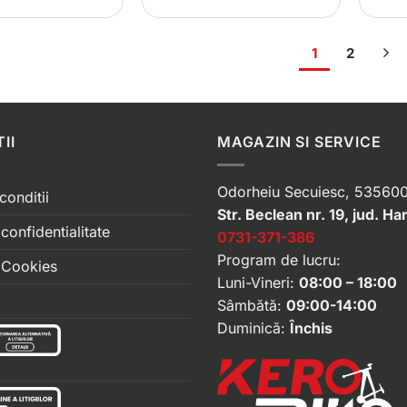
1
2
II
MAGAZIN SI SERVICE
Odorheiu Secuiesc, 535600
conditii
Str. Beclean nr. 19, jud. Ha
 confidentialitate
0731-371-386
Program de lucru:
e Cookies
Luni-Vineri:
08:00 – 18:00
Sâmbătă:
09:00-14:00
Duminică:
Închis