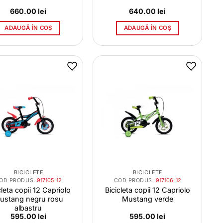
660.00
lei
640.00
lei
ADAUGĂ ÎN COȘ
ADAUGĂ ÎN COȘ
BICICLETE
BICICLETE
OD PRODUS:
917105-12
COD PRODUS:
917106-12
cleta copii 12 Capriolo
Bicicleta copii 12 Capriolo
ustang negru rosu
Mustang verde
albastru
595.00
lei
595.00
lei