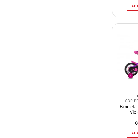
AD
COD P
Bicicleta
Viol
6
AD