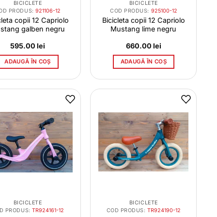
BICICLETE
BICICLETE
OD PRODUS:
921106-12
COD PRODUS:
925100-12
cleta copii 12 Capriolo
Bicicleta copii 12 Capriolo
stang galben negru
Mustang lime negru
595.00
lei
660.00
lei
ADAUGĂ ÎN COȘ
ADAUGĂ ÎN COȘ
BICICLETE
BICICLETE
D PRODUS:
TR924161-12
COD PRODUS:
TR924190-12