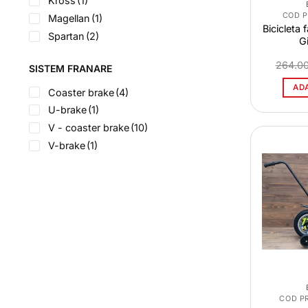
Kross
(1)
COD 
Magellan
(1)
Bicicleta 
Spartan
(2)
Gi
264.0
SISTEM FRANARE
AD
Coaster brake
(4)
U-brake
(1)
V - coaster brake
(10)
V-brake
(1)
COD P