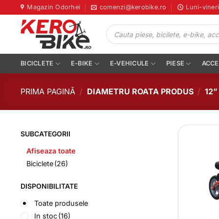
Skip
Magazin Odorhei
comenzi@kerobike.ro
Luni-viner
to
Products
content
search
BICICLETE
E-BIKE
E-VEHICULE
PIESE
ACCE
PRIMA PAGINĂ
/
DIAMETRU ROATA PRODUS
/
12”
SUBCATEGORII
Afiseaza toate
Biciclete
(26)
DISPONIBILITATE
Toate produsele
In stoc
(16)