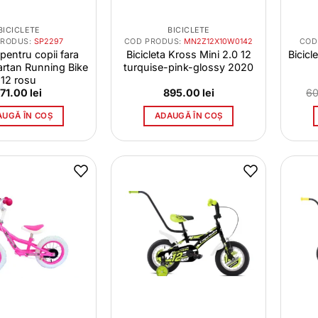
BICICLETE
BICICLETE
PRODUS:
SP2297
COD PRODUS:
MN2Z12X10W0142
COD
 pentru copii fara
Bicicleta Kross Mini 2.0 12
Bicicl
artan Running Bike
turquise-pink-glossy 2020
12 rosu
171.00
lei
895.00
lei
6
AUGĂ ÎN COȘ
ADAUGĂ ÎN COȘ