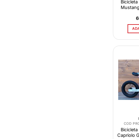
Bicicleta
Mustang
6
AD
COD PR
Bicicleta
Capriolo 