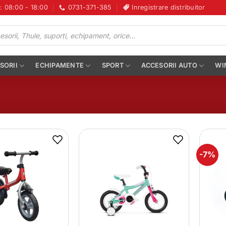
i: 08:00 - 18:00
0731-371-385
Inregistrare distribuitor
SORII
ECHIPAMENTE
SPORT
ACCESORII AUTO
WI
-7%