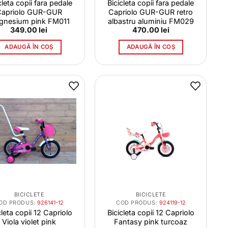
cleta copii fara pedale
Bicicleta copii fara pedale
Capriolo GUR-GUR
Capriolo GUR-GUR retro
gnesium pink FM011
albastru aluminiu FM029
349.00
lei
470.00
lei
ADAUGĂ ÎN COȘ
ADAUGĂ ÎN COȘ
BICICLETE
BICICLETE
OD PRODUS:
926141-12
COD PRODUS:
924119-12
cleta copii 12 Capriolo
Bicicleta copii 12 Capriolo
Viola violet pink
Fantasy pink turcoaz