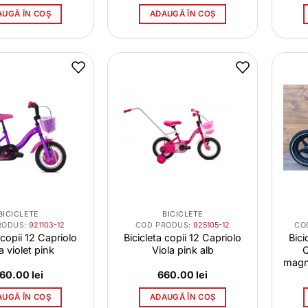
AUGĂ ÎN COȘ
ADAUGĂ ÎN COȘ
BICICLETE
BICICLETE
RODUS:
921103-12
COD PRODUS:
925105-12
CO
 copii 12 Capriolo
Bicicleta copii 12 Capriolo
Bici
a violet pink
Viola pink alb
magn
60.00
lei
660.00
lei
AUGĂ ÎN COȘ
ADAUGĂ ÎN COȘ