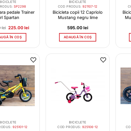
BICICLETE
BICICLETE
PRODUS:
SP2298
COD PRODUS:
921107-12
C
fara pedale Trainer
Bicicleta copii 12 Capriolo
Bici
rl Spartan
Mustang negru lime
Mu
Prețul
Prețul
0
lei
225.00
lei
595.00
lei
inițial
curent
a
este:
AUGĂ ÎN COȘ
ADAUGĂ ÎN COȘ
fost:
225.00 lei.
264.00 lei.
BICICLETE
BICICLETE
RODUS:
925101-12
COD PRODUS:
925106-12
CO