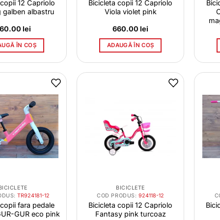
 copii 12 Capriolo
Bicicleta copii 12 Capriolo
Bici
 galben albastru
Viola violet pink
ma
60.00
lei
660.00
lei
AUGĂ ÎN COȘ
ADAUGĂ ÎN COȘ
BICICLETE
BICICLETE
ODUS:
TR924181-12
COD PRODUS:
924118-12
C
 copii fara pedale
Bicicleta copii 12 Capriolo
Bici
GUR-GUR eco pink
Fantasy pink turcoaz