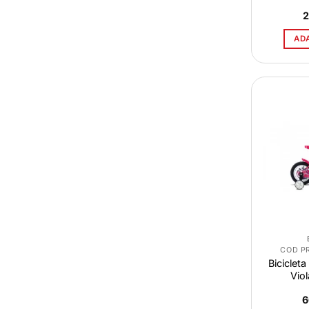
2
AD
COD P
Bicicleta
Viol
6