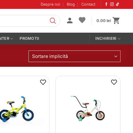
Despre noi
Blog
Contact
0.00
lei
NTER
PROMOTII
INCHIRIERI
Sortare implicită