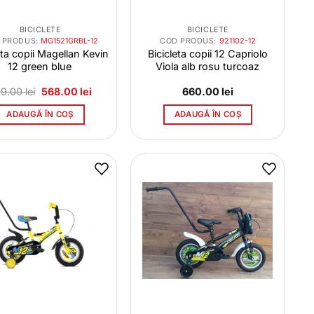
BICICLETE
BICICLETE
 PRODUS:
MG1521GRBL-12
COD PRODUS:
921102-12
eta copii Magellan Kevin
Bicicleta copii 12 Capriolo
12 green blue
Viola alb rosu turcoaz
Prețul
Prețul
09.00
lei
568.00
lei
660.00
lei
inițial
curent
a
este:
ADAUGĂ ÎN COȘ
ADAUGĂ ÎN COȘ
fost:
568.00 lei.
609.00 lei.