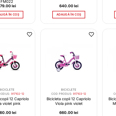
FM022
79.00
lei
640.00
lei
AUGĂ ÎN COȘ
ADAUGĂ ÎN COȘ
BICICLETE
BICICLETE
RODUS:
917102-12
COD PRODUS:
917103-12
C
 copii 12 Capriolo
Bicicleta copii 12 Capriolo
Bici
a violet pink
Viola pink violet
M
60.00
lei
660.00
lei