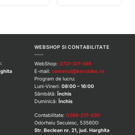
WEBSHOP SI CONTABILITATE
:
WebShop:
0731-371-385
rghita
E-mail:
comenzi@kerobike.ro
Program de lucru:
Luni-Vineri:
08:00 – 16:00
Sâmbătă:
Închis
Duminică:
Închis
Contabilitate:
0266-217-430
Odorheiu Secuiesc, 535600:
Str. Beclean nr. 21, jud. Harghita