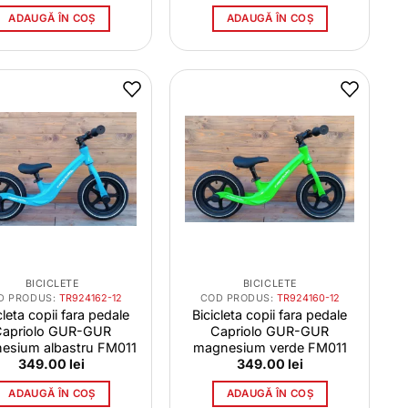
ADAUGĂ ÎN COȘ
ADAUGĂ ÎN COȘ
BICICLETE
BICICLETE
D PRODUS:
TR924162-12
COD PRODUS:
TR924160-12
cleta copii fara pedale
Bicicleta copii fara pedale
Capriolo GUR-GUR
Capriolo GUR-GUR
esium albastru FM011
magnesium verde FM011
349.00
lei
349.00
lei
ADAUGĂ ÎN COȘ
ADAUGĂ ÎN COȘ