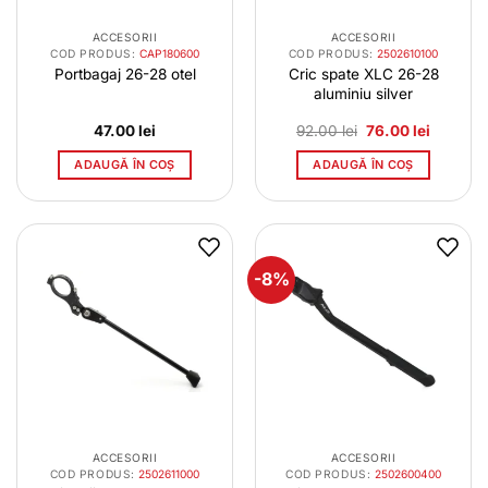
ACCESORII
ACCESORII
COD PRODUS:
CAP180600
COD PRODUS:
2502610100
Portbagaj 26-28 otel
Cric spate XLC 26-28
aluminiu silver
Prețul
Prețul
47.00
lei
92.00
lei
76.00
lei
inițial
curent
a
este:
ADAUGĂ ÎN COȘ
ADAUGĂ ÎN COȘ
fost:
76.00 le
92.00 lei.
-8%
ACCESORII
ACCESORII
COD PRODUS:
2502611000
COD PRODUS:
2502600400