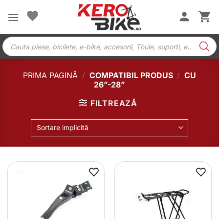
Skip
to
content
Products
search
PRIMA PAGINĂ
/
COMPATIBIL PRODUS
/
CU
26”-28”
FILTREAZĂ
Sortare implicită