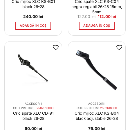
Cric mijloc XLC KS-B01
Cric spate XLC KS-C04
black 26-28
negru reglabil 26-28 18mm,
5mm
Prețul
Prețul
240.00
lei
122.00
lei
112.00
lei
inițial
curent
a
este:
ADAUGĂ ÎN COȘ
ADAUGĂ ÎN COȘ
fost:
112.00 l
122.00 lei.
ACCESORII
ACCESORII
COD PRODUS:
2502610000
COD PRODUS:
2502618030
Cric spate XLC CD-91
Cric mijloc XLC KS-B04
black 26-28
black adjustable 26-28
60.00
lei
76.00
lei